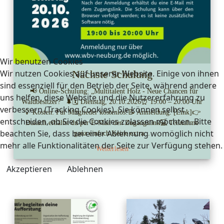
Wir benutzen Cookies
Wir nutzen Cookies auf unserer Website. Einige von ihnen
Nächste Schulung
sind essenziell für den Betrieb der Seite, während andere
📢 Online-Schulung: „Multitalent Holz - Neue Chancen für
uns helfen, diese Website und die Nutzererfahrung zu
Waldbesitzer?“ 🌲🗓 Dienstag, 20.10.2026⏰ 19:00 – 20:00 Uhr
verbessern (Tracking Cookies). Sie können selbst
💡 Kosten: Für Mitglieder kostenlos!📝 Anmeldung: [Link]👉
entscheiden, ob Sie die Cookies zulassen möchten. Bitte
Danach erhältst du per E-Mail den Zugangslink💻 Teilnahme
beachten Sie, dass bei einer Ablehnung womöglich nicht
ganz einfach:Keine extra...
mehr alle Funktionalitäten der Seite zur Verfügung stehen.
Weiterlesen
Akzeptieren
Ablehnen