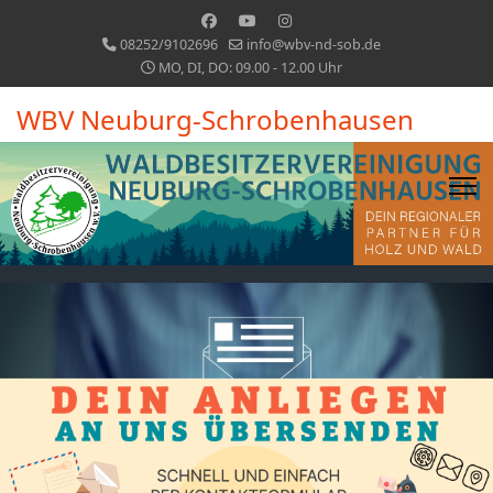
08252/9102696
info@wbv-nd-sob.de
MO, DI, DO: 09.00 - 12.00 Uhr
WBV Neuburg-Schrobenhausen