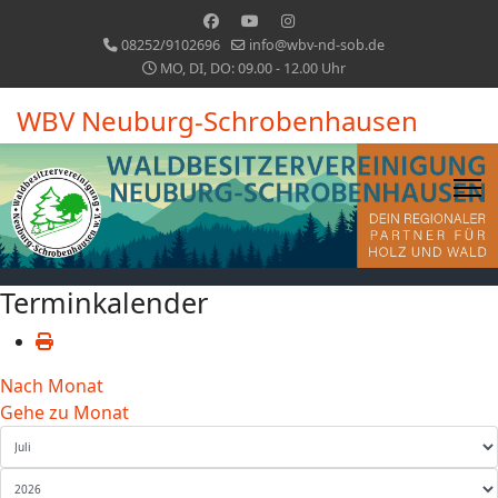
08252/9102696
info@wbv-nd-sob.de
MO, DI, DO: 09.00 - 12.00 Uhr
WBV Neuburg-Schrobenhausen
Terminkalender
Nach Monat
Gehe zu Monat