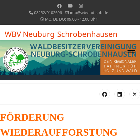
08252/9102696
info@wbv-nd-sob.de
MO, DI, DO: 09.00 - 12.00 Uhr
WBV Neuburg-Schrobenhausen
FÖRDERUNG
WIEDERAUFFORSTUNG