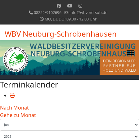
08252/9102696
info@wbv-nd-sob.de
MO, DI, DO: 09.00 - 12.00 Uhr
WBV Neuburg-Schrobenhausen
Terminkalender
Nach Monat
Gehe zu Monat