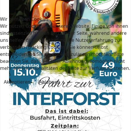
Wir benutzen Cookies
Wir nutzen Cookies auf unserer Website. Einige von ihnen
sind essenziell für den Betrieb der Seite, während andere
uns helfen, diese Website und die Nutzererfahrung zu
verbessern (Tracking Cookies). Sie können selbst
entscheiden, ob Sie die Cookies zulassen möchten. Bitte
beachten Sie, dass bei einer Ablehnung womöglich nicht
mehr alle Funktionalitäten der Seite zur Verfügung stehen.
Akzeptieren
Ablehnen