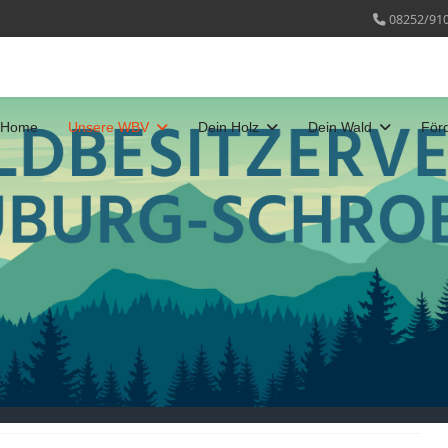
08252/91
Home
Unsere WBV
Dein Holz
Dein Wald
För