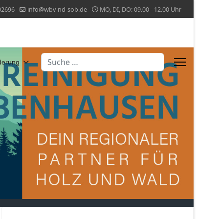
02696
info@wbv-nd-sob.de
MO, DI, DO: 09.00 - 12.00 Uhr
Suchen
derung