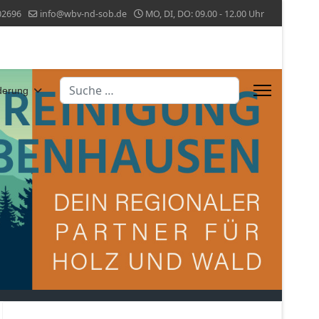
02696
info@wbv-nd-sob.de
MO, DI, DO: 09.00 - 12.00 Uhr
Suchen
derung