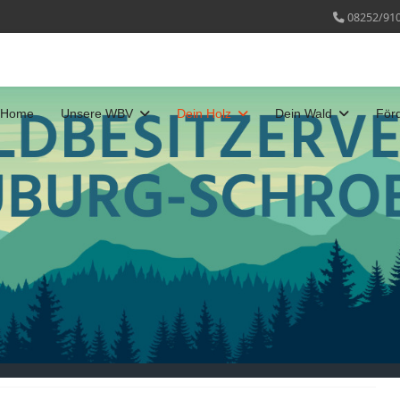
08252/91
Home
Unsere WBV
Dein Holz
Dein Wald
För