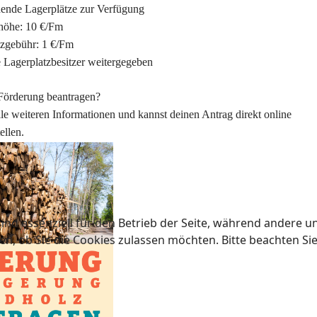
hende Lagerplätze zur Verfügung
höhe: 10 €/Fm
tzgebühr: 1 €/Fm
 Lagerplatzbesitzer weitergegeben
Förderung beantragen?
lle weiteren Informationen und kannst deinen Antrag direkt online
tellen.
ind essenziell für den Betrieb der Seite, während andere u
en, ob Sie die Cookies zulassen möchten. Bitte beachten Si