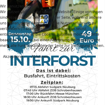
Wir benutzen Cookies
Wir nutzen Cookies auf unserer Website. Einige von ihnen
sind essenziell für den Betrieb der Seite, während andere
uns helfen, diese Website und die Nutzererfahrung zu
verbessern (Tracking Cookies). Sie können selbst
entscheiden, ob Sie die Cookies zulassen möchten. Bitte
beachten Sie, dass bei einer Ablehnung womöglich nicht
mehr alle Funktionalitäten der Seite zur Verfügung stehen.
Akzeptieren
Ablehnen