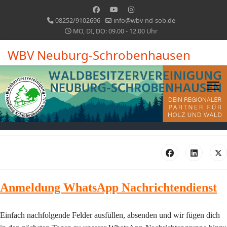
08252/9102696
info@wbv-nd-sob.de
MO, DI, DO: 09.00 - 12.00 Uhr
WBV Neuburg-Schrobenhausen
Anmeldung WhatsApp Nachrichtendienst
Einfach nachfolgende Felder ausfüllen, absenden und wir fügen dich